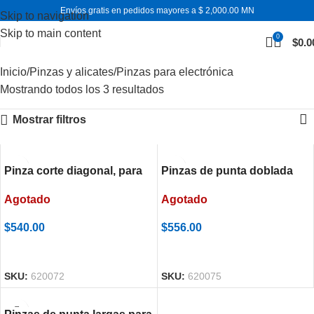
Envíos gratis en pedidos mayores a $ 2,000.00 MN
Skip to navigation
Skip to main content
0
$
0.0
Inicio
Pinzas y alicates
Pinzas para electrónica
Mostrando todos los 3 resultados
Mostrar filtros
Pinza corte diagonal, para
Pinzas de punta doblada
electrónica
para electrónica
Agotado
Agotado
$
540.00
$
556.00
LEER MÁS
LEER MÁS
SKU:
620072
SKU:
620075