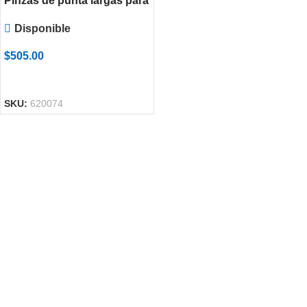
Pinzas de punta largas para
electrónica
Disponible
$
505.00
AÑADIR AL CARRITO
SKU:
620074