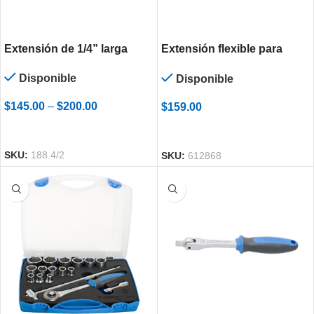
Extensión de 1/4” larga
Extensión flexible para
dados de 1/4″
Disponible
Disponible
$
145.00
–
$
200.00
$
159.00
SELECCIONAR OPCIONES
AÑADIR AL CARRITO
SKU:
188.4/2
SKU:
612868