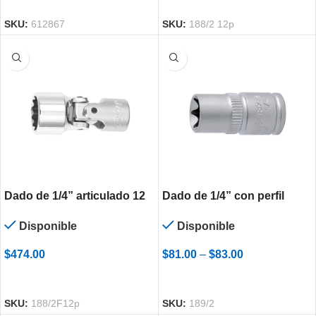
SKU:
612867
SKU:
188/2 12p
Dado de 1/4” articulado 12
Dado de 1/4” con perfil
puntas estándar
interno TORX TX
Disponible
Disponible
$
474.00
$
81.00
–
$
83.00
SELECCIONAR OPCIONES
SELECCIONAR OPCIONES
SKU:
188/2F12p
SKU:
189/2