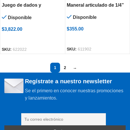
Juego de dados y
Maneral articulado de 1/4”
accesorios de 1/4″ en caja
Disponible
Disponible
de plástico 190-6P17
$
355.00
$
3,822.00
AÑADIR AL CARRITO
AÑADIR AL CARRITO
SKU:
611902
SKU:
622022
1
2
→
Regístrate a nuestro newsletter
Se el primero en conocer nuestras promociones
y lanzamientos.