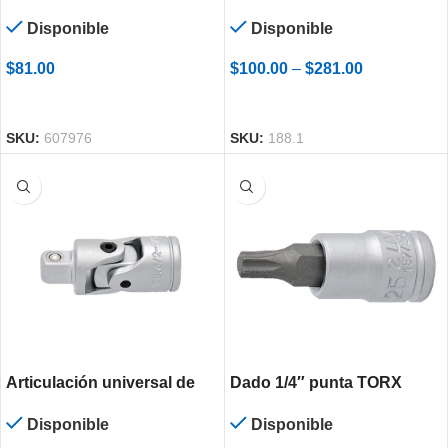
para dados de 1/4”, 3/8” y
Disponible
Disponible
1/2”
$
81.00
$
100.00
–
$
281.00
AÑADIR AL CARRITO
SELECCIONAR OPCIONES
SKU:
607976
SKU:
188.1
Articulación universal de
Dado 1/4″ punta TORX
1/4”
Disponible
Disponible