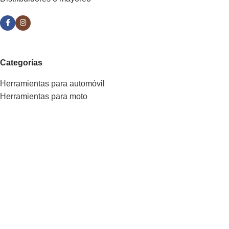
Categorías
Herramientas para automóvil
Herramientas para moto
Dados y accesorios
Llaves
Pinzas
Herramientas para cables
Herramientas neumáticas
Desarmadores
Mobiliario para taller
Juegos de herramientas