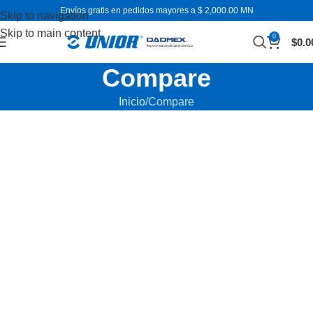
Envíos gratis en pedidos mayores a $ 2,000.00 MN
Skip to navigation
Skip to main content
0
$
0.0
Compare
Inicio
Compare