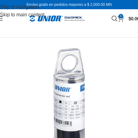
Envíos gratis en pedidos mayores a $ 2,000.00 MN
Skip to navigation
Skip to main content
0
$
0.0
Inicio
Juegos de herramientas