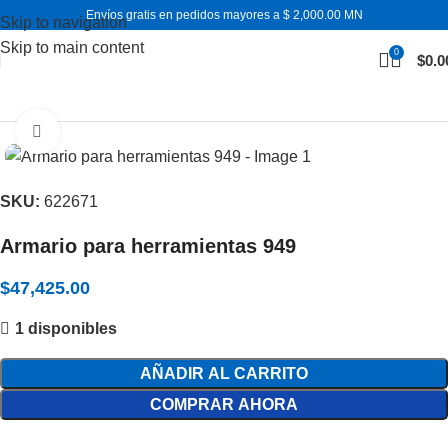
Envíos gratis en pedidos mayores a $ 2,000.00 MN
Skip to navigation
Skip to main content
0
$
0.0
Inicio
Almacenamiento
Expandir
SKU:
622671
Armario para herramientas 949
$
47,425.00
1 disponibles
AÑADIR AL CARRITO
COMPRAR AHORA