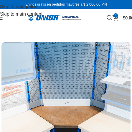
Envíos gratis en pedidos mayores a $ 2,000.00 MN
Skip to navigation
Skip to main content
0
$
0.0
Inicio
Mobiliario para taller