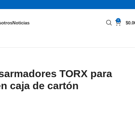
0
sotros
Noticias
$
0.0
esarmadores TORX para
en caja de cartón