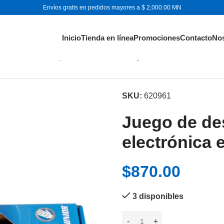
Envíos gratis en pedidos mayores a $ 2,000.00 MN
Inicio
Tienda en línea
Promociones
Contacto
No
madores TORX para electrónica en caja de cartón
SKU:
620961
Juego de d
electrónica 
$
870.00
3 disponibles