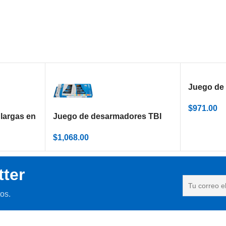
Juego de 
caja de c
$
971.00
mm)
 largas en
Juego de desarmadores TBI
3LPH
con perfil Torx, en caja de
$
1,068.00
cartón 621CS7TBI
tter
os.