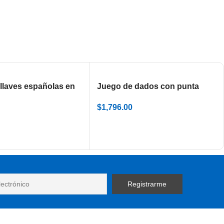
llaves españolas en
Juego de dados con punta
artón 110/1CB (6-22
hexagonal en caja metálica
$
1,796.00
192/14