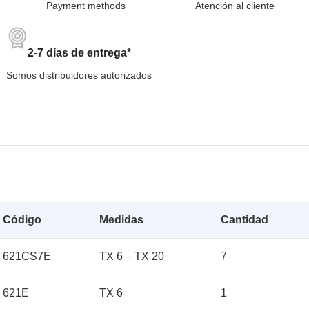
Payment methods
Atención al cliente
2-7 días de entrega*
Somos distribuidores autorizados
Código
Medidas
Cantidad
621CS7E
TX 6 – TX 20
7
621E
TX 6
1