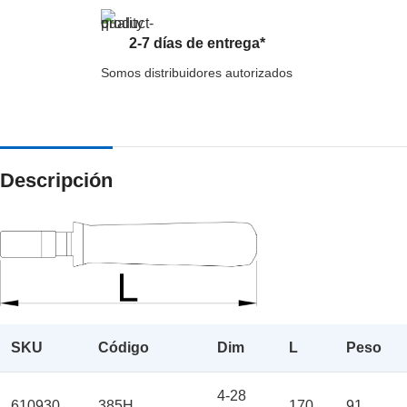
2-7 días de entrega*
Somos distribuidores autorizados
Descripción
SKU
Código
Dim
L
Peso
4-28
610930
385H
170
91