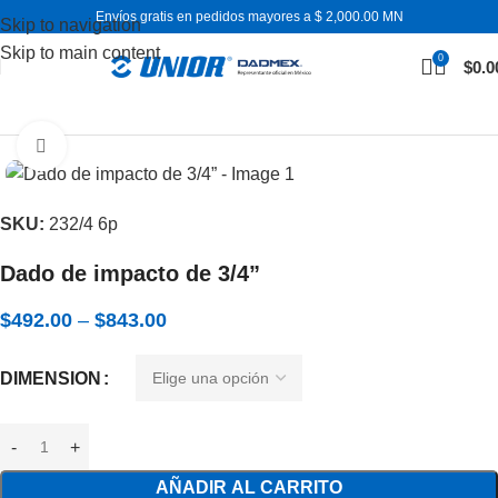
Envíos gratis en pedidos mayores a $ 2,000.00 MN
Skip to navigation
Skip to main content
0
$
0.0
Inicio
Dados y accesorios
Dados de impacto
Expandir
SKU:
232/4 6p
Dado de impacto de 3/4”
$
492.00
–
$
843.00
DIMENSION
AÑADIR AL CARRITO