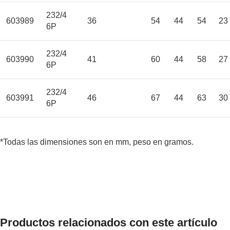
232/4
603989
36
54
44
54
23
6P
232/4
603990
41
60
44
58
27
6P
232/4
603991
46
67
44
63
30
6P
*Todas las dimensiones son en mm, peso en gramos.
Productos relacionados con este artículo