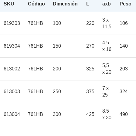
SKU
Código
Dimensión
L
axb
Peso
3 x
619303
761HB
100
220
106
11,5
4,5
619304
761HB
150
270
140
x 16
5,5
613002
761HB
200
325
203
x 20
7 x
613003
761HB
250
375
324
25
8,5
613004
761HB
300
425
490
x 30