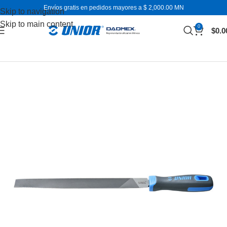
Envíos gratis en pedidos mayores a $ 2,000.00 MN
Skip to navigation
Skip to main content
0
$
0.0
Inicio
Otras herramientas de mano
Limas