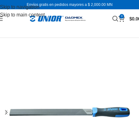
Envíos gratis en pedidos mayores a $ 2,000.00 MN
Skip to navigation
Skip to main content
0
$
0.0
Inicio
Otras herramientas de mano
Limas