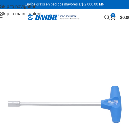
Envíos gratis en pedidos mayores a $ 2,000.00 MN
Skip to navigation
Skip to main content
0
$
0.0
Inicio
Llaves