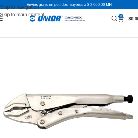
Envíos gratis en pedidos mayores a $ 2,000.00 MN
Skip to navigation
Skip to main content
0
$
0.0
Inicio
Pinzas y alicates