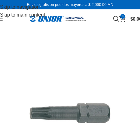
Envíos gratis en pedidos mayores a $ 2,000.00 MN
Skip to navigation
Skip to main content
0
$
0.0
Inicio
Dados y accesorios
Puntas (bits)