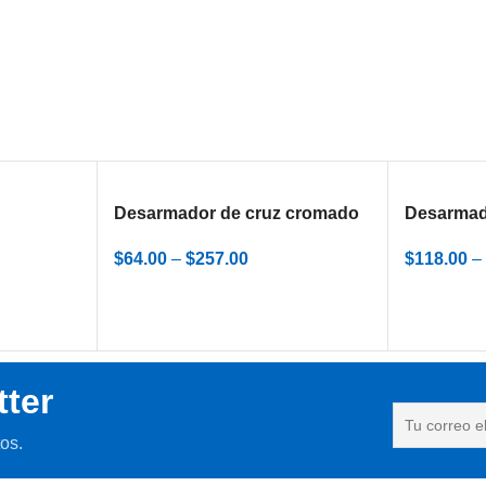
Desarmador de cruz cromado
Desarmado
ra
$
64.00
–
$
257.00
$
118.00
–
tter
os.