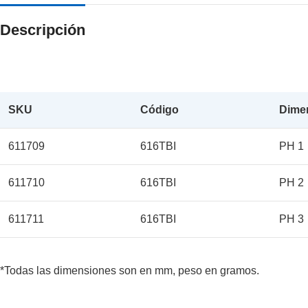
Descripción
SKU
Código
Dime
611709
616TBI
PH 1
611710
616TBI
PH 2
611711
616TBI
PH 3
*Todas las dimensiones son en mm, peso en gramos.