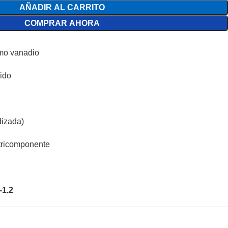
AÑADIR AL CARRITO
COMPRAR AHORA
omo vanadio
ido
izada)
tricomponente
-1.2