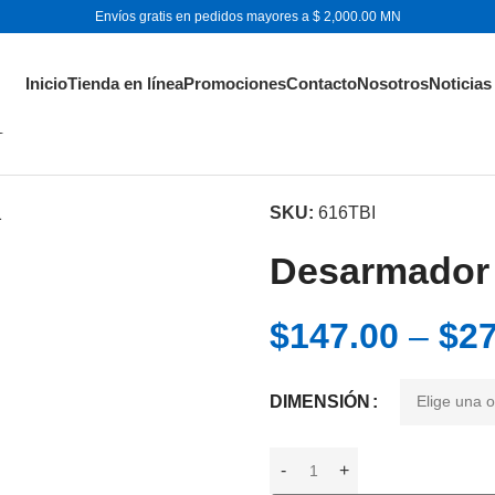
Envíos gratis en pedidos mayores a $ 2,000.00 MN
Inicio
Tienda en línea
Promociones
Contacto
Nosotros
Noticias
gono
SKU:
616TBI
Desarmador 
$
147.00
–
$
27
DIMENSIÓN