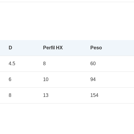
D
Perfil HX
Peso
4.5
8
60
6
10
94
8
13
154