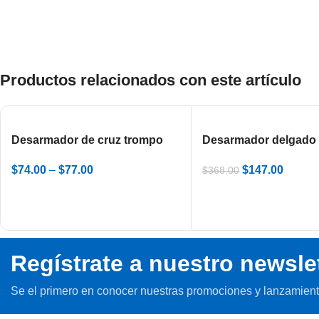
Productos relacionados con este artículo
Desarmador de cruz trompo
Desarmador delgado
cromado
POZIDRIV aislado pa
$
74.00
–
$
77.00
$
147.00
$
368.00
electricista
Regístrate a nuestro newsle
Se el primero en conocer nuestras promociones y lanzamient