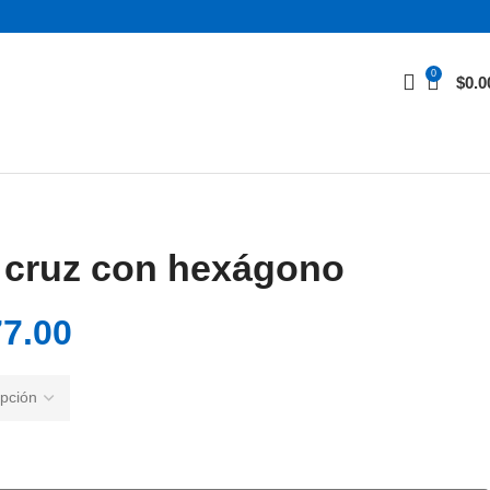
0
$
0.0
cruz con hexágono
7.00