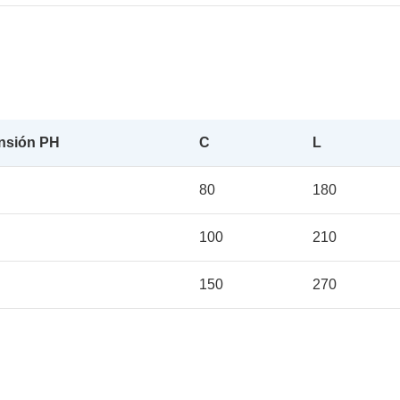
nsión PH
C
L
80
180
100
210
150
270