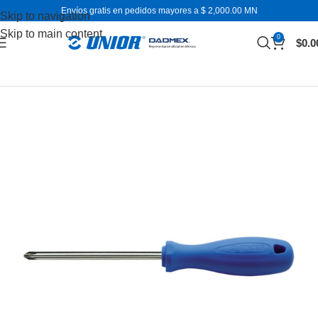
Envíos gratis en pedidos mayores a $ 2,000.00 MN
Skip to navigation
Skip to main content
0
$
0.0
Inicio
Desarmadores
Punta de cruz