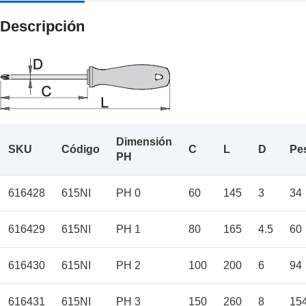
Descripción
Dimensión
SKU
Código
C
L
D
Pe
PH
616428
615NI
PH 0
60
145
3
34
616429
615NI
PH 1
80
165
4.5
60
616430
615NI
PH 2
100
200
6
94
616431
615NI
PH 3
150
260
8
15