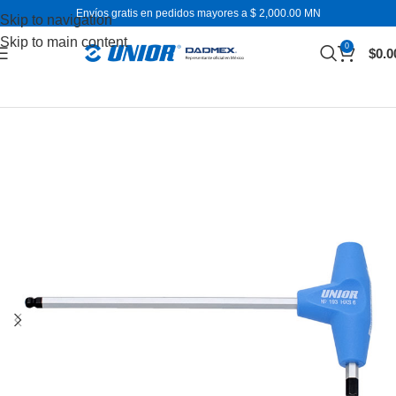
Envíos gratis en pedidos mayores a $ 2,000.00 MN
Skip to navigation
Skip to main content
0
$
0.0
Inicio
Desarmadores