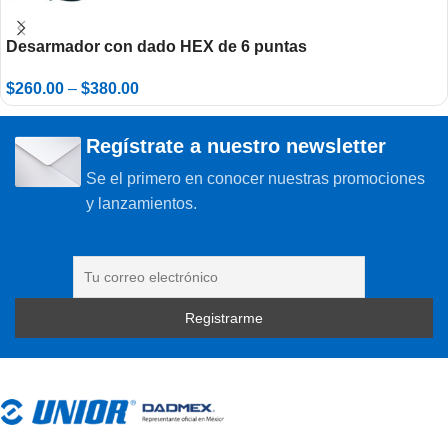
Desarmador con dado HEX de 6 puntas
$
260.00
–
$
380.00
Regístrate a nuestro newsletter
Se el primero en conocer nuestras promociones
y lanzamientos.