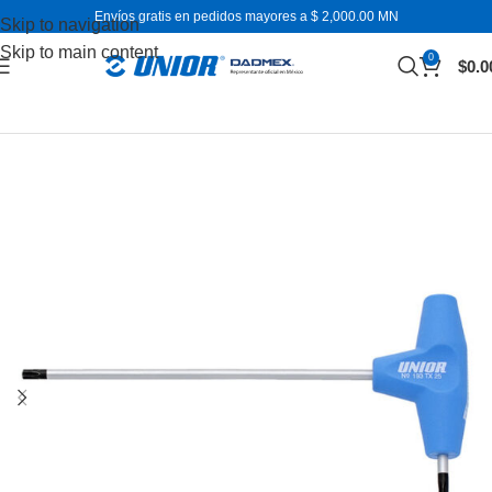
Envíos gratis en pedidos mayores a $ 2,000.00 MN
Skip to navigation
Skip to main content
0
$
0.0
Inicio
Desarmadores