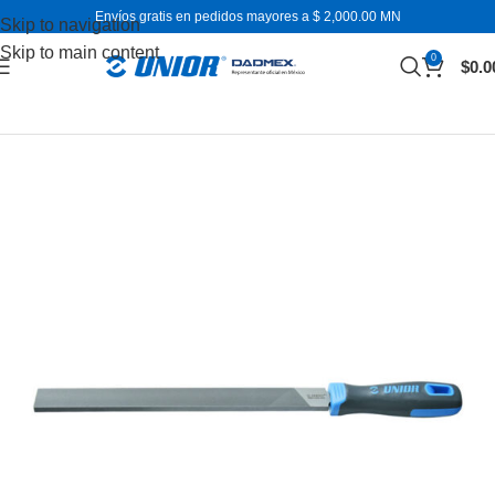
Envíos gratis en pedidos mayores a $ 2,000.00 MN
Skip to navigation
Skip to main content
0
$
0.0
Inicio
Otras herramientas de mano
Limas