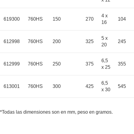
4 x
619300
760HS
150
270
104
16
5 x
612998
760HS
200
325
245
20
6,5
612999
760HS
250
375
355
x 25
6,5
613001
760HS
300
425
545
x 30
*Todas las dimensiones son en mm, peso en gramos.