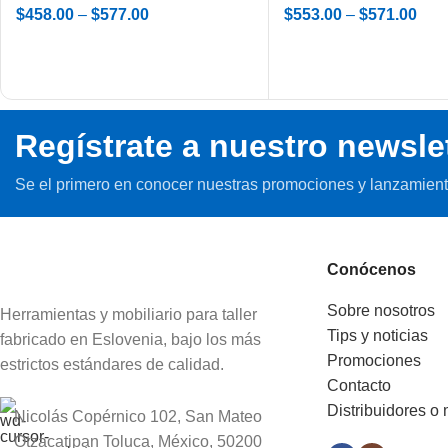
$
458.00
–
$
577.00
$
553.00
–
$
571.00
Regístrate a nuestro newsle
Se el primero en conocer nuestras promociones y lanzamient
Conócenos
Sobre nosotros
Herramientas y mobiliario para taller
Tips y noticias
fabricado en Eslovenia, bajo los más
Promociones
estrictos estándares de calidad.
Contacto
Distribuidores o
Nicolás Copérnico 102, San Mateo
Otzacatipan Toluca, México, 50200