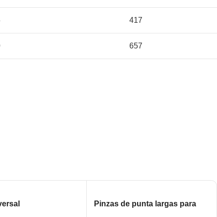
5
417
0
657
versal
Pinzas de punta largas para
electrónica