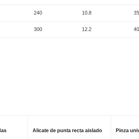
240
10.8
3
300
12.2
4
das
Alicate de punta recta aislado
Pinza uni
con cortador