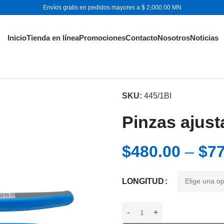
Envíos gratis en pedidos mayores a $ 2,000.00 MN
Inicio
Tienda en línea
Promociones
Contacto
Nosotros
Noticias
SKU:
445/1BI
Pinzas ajust
$
480.00
–
$
77
LONGITUD