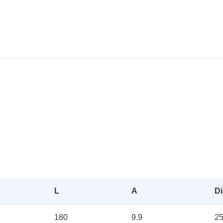
L
A
D
180
9.9
2