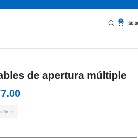
0
$
0.0
ables de apertura múltiple
7.00